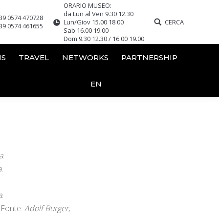
ORARIO MUSEO:
da Lun al Ven 9.30 12.30
39 0574 470728
Lun/Giov 15.00 18.00
CERCA
39 0574 461655
Sab 16.00 19.00
Dom 9.30 12.30 / 16.00 19.00
NS
TRAVEL
NETWORKS
PARTNERSHIP
EN
a
.
a
.
a
.
 Fonte:
Adolf Burger,