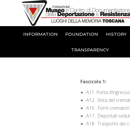
INFORMATION
FOUNDATION
HISTORY
TRANSPARENCY
Fascicolo 1:
A11: Porta d’ingress
A12 : Vista del crema
A16 : Forni cremator
A17 : Deportati sedu
A18 : Trasporto dei 