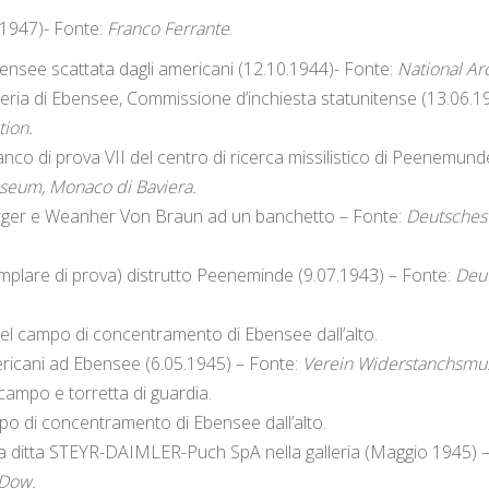
1947)- Fonte:
Franco Ferrante
.
ensee scattata dagli americani (12.10.1944)- Fonte:
National Ar
ineria di Ebensee, Commissione d’inchiesta statunitense (13.06.1
tion.
anco di prova VII del centro di ricerca missilistico di Peenemu
eum, Monaco di Baviera.
rger e Weanher Von Braun ad un banchetto – Fonte:
Deutsches
mplare di prova) distrutto Peeneminde (9.07.1943) – Fonte:
Deu
el campo di concentramento di Ebensee dall’alto.
ericani ad Ebensee (6.05.1945) – Fonte:
Verein Widerstanchsm
campo e torretta di guardia.
po di concentramento di Ebensee dall’alto.
la ditta STEYR-DAIMLER-Puch SpA nella galleria (Maggio 1945) 
 Dow.