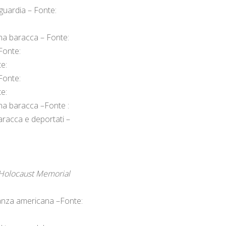
guardia – Fonte:
una baracca – Fonte:
Fonte:
te:
Fonte:
te:
una baracca –Fonte :
aracca e deportati –
Holocaust Memorial
ianza americana –Fonte: