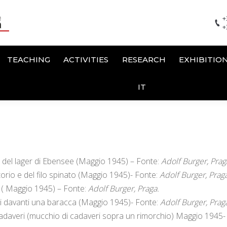
+
+
TEACHING
ACTIVITIES
RESEARCH
EXHIBITIO
IT
o del lager di Ebensee (Maggio 1945) – Fonte:
Adolf Burger, Prag
torio e del filo spinato (Maggio 1945)- Fonte:
Adolf Burger, Prag
i ( Maggio 1945) – Fonte:
Adolf Burger, Praga.
ti davanti una baracca (Maggio 1945)- Fonte:
Adolf Burger, Prag
cadaveri (mucchio di cadaveri sopra un rimorchio) Maggio 1945-