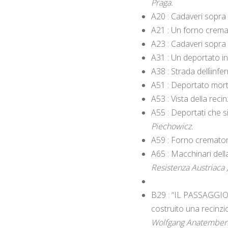
Praga.
A20 : Cadaveri sopra
A21 : Un forno crema
A23 : Cadaveri sopra
A31 : Un deportato in
A38 : Strada dellìinf
A51 : Deportato morto
A53 : Vista della reci
A55 : Deportati che 
Piechowicz.
A59 : Forno cremator
A65 : Macchinari del
Resistenza Austriaca
B29 : “IL PASSAGGIO D
costruito una recinzi
Wolfgang Anatember