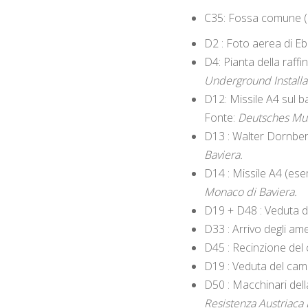
C35: Fossa comune (
D2 : Foto aerea di Eb
D4: Pianta della raff
Underground Installa
D12: Missile A4 sul b
Fonte:
Deutsches Mus
D13 : Walter Dornbe
Baviera.
D14 : Missile A4 (ese
Monaco di Baviera.
D19 + D48 : Veduta d
D33 : Arrivo degli am
D45 : Recinzione del 
D19 : Veduta del cam
D50 : Macchinari del
Resistenza Austriaca