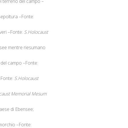
el terreno del campo –
 sepoltura –Fonte:
averi –Fonte:
S.Holocaust
bensee mentre riesumano
a del campo –Fonte:
 –Fonte:
S.Holocaust
caust Memorial Mesum
paese di Ebensee;
rimorchio –Fonte: