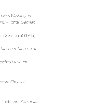
chives Washington.
945)- Fonte:
German
nde 8Germania) (1943)-
 Museum, Monaco di
tsches Museum,
useum Ebensee.
– Fonte:
Archivio della