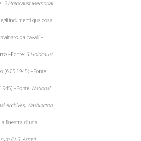
e:
S.Holocaust Memorial
degli indumenti qualcosa
rainato da cavalli –
carro –Fonte:
S.Holocaust
lo (6.05.1945) –Fonte:
5.1945) –Fonte:
National
al Archives, Washington
la finestra di una
sum (U.S. Army).