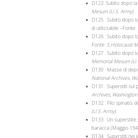
D122: Subito dopo la 
Mesum (U.S. Army).
D125 : Subito dopo la
di utilizzabile –Fonte:
D126 : Subito dopo la
Fonte:
S.Holocaust M
D127 : Subito dopo la
Memorial Mesum (U.S
D130 : Masse di depor
National Archives, Wa
D131 : Superstiti sul
Archives, Washington 
D132 : Filo spinato; 
(U.S. Army).
D133 : Un superstite 
baracca (Maggio 194
D134 : Superstiti nei 