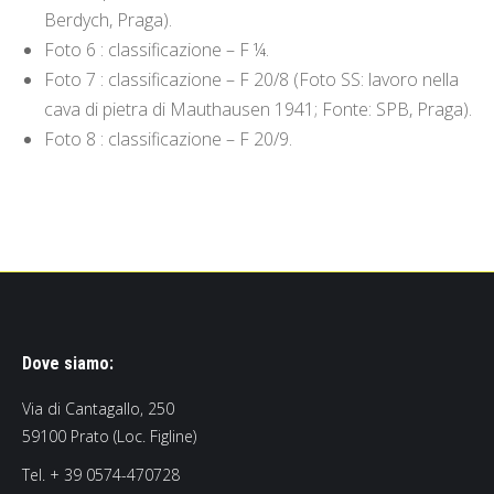
Berdych, Praga).
Foto 6 : classificazione – F ¼.
Foto 7 : classificazione – F 20/8 (Foto SS: lavoro nella
cava di pietra di Mauthausen 1941; Fonte: SPB, Praga).
Foto 8 : classificazione – F 20/9.
Dove siamo:
Via di Cantagallo, 250
59100 Prato (Loc. Figline)
Tel. + 39 0574-470728