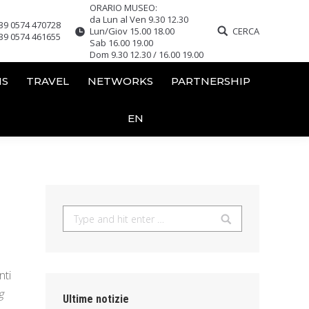
ORARIO MUSEO:
da Lun al Ven 9.30 12.30
39 0574 470728
Lun/Giov 15.00 18.00
CERCA
39 0574 461655
Sab 16.00 19.00
Dom 9.30 12.30 / 16.00 19.00
NS
TRAVEL
NETWORKS
PARTNERSHIP
EN
Search:
nti
g
Ultime notizie