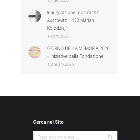
10 July 2026
Inaugurazione mostra “KZ
Auschwitz – 432 Marian
Kołodziej”
1 April 2026
GIORNO DELLA MEMORIA 2026
– Iniziative della Fondazione
1 January 2026
Cerca nel Sito
Search: