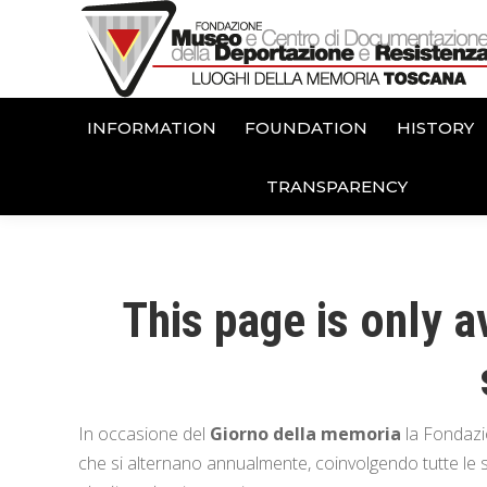
INFORMATION
FOUNDATION
HISTORY
TRANSPARENCY
This page is only av
In occasione del
Giorno della memoria
la Fondazi
che si alternano annualmente, coinvolgendo tutte le sc