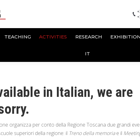
+
+
TEACHING
ACTIVITIES
RESEARCH
EXHIBITIO
IT
ailable in Italian, we are
sorry.
one organizza per conto della Regione Toscana due grandi eve
uole superiori della regione: il
Treno della memoria
e il
Meetin