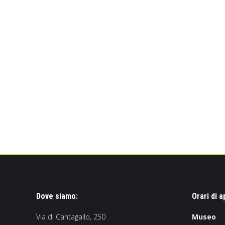
Dove siamo:
Orari di a
Via di Cantagallo, 250
Museo