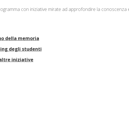
rogramma con iniziative mirate ad approfondire la conoscenza 
eno della memoria
ing degli studenti
altre iniziative