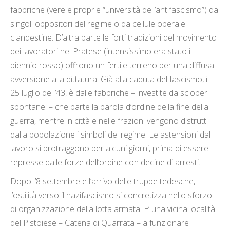
fabbriche (vere e proprie “università dell’antifascismo”) da
singoli oppositori del regime o da cellule operaie
clandestine. D’altra parte le forti tradizioni del movimento
dei lavoratori nel Pratese (intensissimo era stato il
biennio rosso) offrono un fertile terreno per una diffusa
avversione alla dittatura. Già alla caduta del fascismo, il
25 luglio del ’43, è dalle fabbriche – investite da scioperi
spontanei – che parte la parola d’ordine della fine della
guerra, mentre in città e nelle frazioni vengono distrutti
dalla popolazione i simboli del regime. Le astensioni dal
lavoro si protraggono per alcuni giorni, prima di essere
represse dalle forze dell’ordine con decine di arresti.
Dopo l’8 settembre e l’arrivo delle truppe tedesche,
l’ostilità verso il nazifascismo si concretizza nello sforzo
di organizzazione della lotta armata. E’ una vicina località
del Pistoiese – Catena di Quarrata – a funzionare