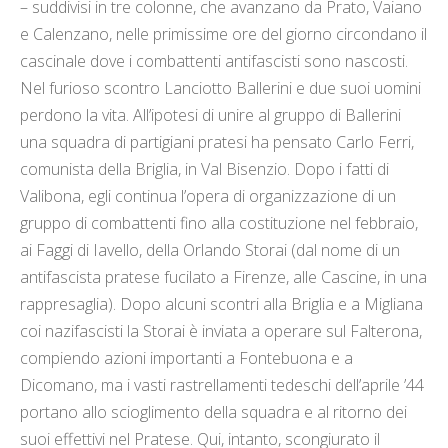
– suddivisi in tre colonne, che avanzano da Prato, Vaiano
e Calenzano, nelle primissime ore del giorno circondano il
cascinale dove i combattenti antifascisti sono nascosti.
Nel furioso scontro Lanciotto Ballerini e due suoi uomini
perdono la vita. All’ipotesi di unire al gruppo di Ballerini
una squadra di partigiani pratesi ha pensato Carlo Ferri,
comunista della Briglia, in Val Bisenzio. Dopo i fatti di
Valibona, egli continua l’opera di organizzazione di un
gruppo di combattenti fino alla costituzione nel febbraio,
ai Faggi di Iavello, della Orlando Storai (dal nome di un
antifascista pratese fucilato a Firenze, alle Cascine, in una
rappresaglia). Dopo alcuni scontri alla Briglia e a Migliana
coi nazifascisti la Storai è inviata a operare sul Falterona,
compiendo azioni importanti a Fontebuona e a
Dicomano, ma i vasti rastrellamenti tedeschi dell’aprile ’44
portano allo scioglimento della squadra e al ritorno dei
suoi effettivi nel Pratese. Qui, intanto, scongiurato il