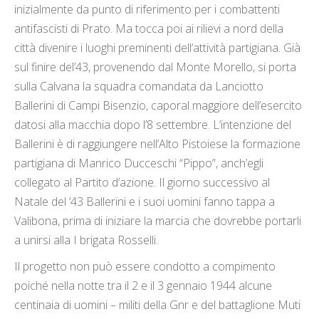
inizialmente da punto di riferimento per i combattenti
antifascisti di Prato. Ma tocca poi ai rilievi a nord della
città divenire i luoghi preminenti dell’attività partigiana. Già
sul finire del’43, provenendo dal Monte Morello, si porta
sulla Calvana la squadra comandata da Lanciotto
Ballerini di Campi Bisenzio, caporal maggiore dell’esercito
datosi alla macchia dopo l’8 settembre. L’intenzione del
Ballerini è di raggiungere nell’Alto Pistoiese la formazione
partigiana di Manrico Ducceschi “Pippo”, anch’egli
collegato al Partito d’azione. Il giorno successivo al
Natale del ’43 Ballerini e i suoi uomini fanno tappa a
Valibona, prima di iniziare la marcia che dovrebbe portarli
a unirsi alla I brigata Rosselli.
Il progetto non può essere condotto a compimento
poiché nella notte tra il 2 e il 3 gennaio 1944 alcune
centinaia di uomini – militi della Gnr e del battaglione Muti