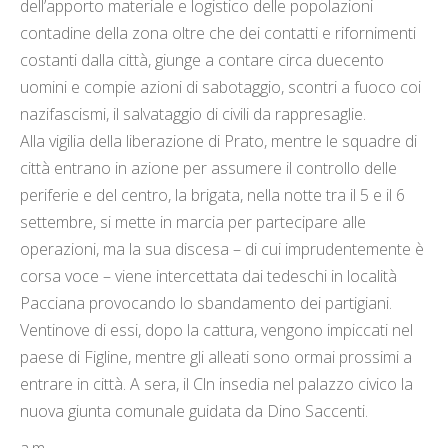
dell’apporto materiale e logistico delle popolazioni
contadine della zona oltre che dei contatti e rifornimenti
costanti dalla città, giunge a contare circa duecento
uomini e compie azioni di sabotaggio, scontri a fuoco coi
nazifascismi, il salvataggio di civili da rappresaglie.
Alla vigilia della liberazione di Prato, mentre le squadre di
città entrano in azione per assumere il controllo delle
periferie e del centro, la brigata, nella notte tra il 5 e il 6
settembre, si mette in marcia per partecipare alle
operazioni, ma la sua discesa – di cui imprudentemente è
corsa voce – viene intercettata dai tedeschi in località
Pacciana provocando lo sbandamento dei partigiani.
Ventinove di essi, dopo la cattura, vengono impiccati nel
paese di Figline, mentre gli alleati sono ormai prossimi a
entrare in città. A sera, il Cln insedia nel palazzo civico la
nuova giunta comunale guidata da Dino Saccenti.