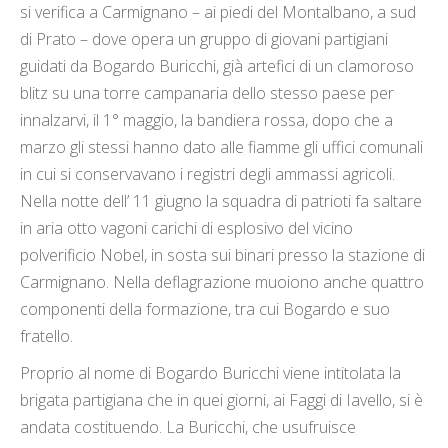
si verifica a Carmignano – ai piedi del Montalbano, a sud
di Prato – dove opera un gruppo di giovani partigiani
guidati da Bogardo Buricchi, già artefici di un clamoroso
blitz su una torre campanaria dello stesso paese per
innalzarvi, il 1° maggio, la bandiera rossa, dopo che a
marzo gli stessi hanno dato alle fiamme gli uffici comunali
in cui si conservavano i registri degli ammassi agricoli.
Nella notte dell’ 11 giugno la squadra di patrioti fa saltare
in aria otto vagoni carichi di esplosivo del vicino
polverificio Nobel, in sosta sui binari presso la stazione di
Carmignano. Nella deflagrazione muoiono anche quattro
componenti della formazione, tra cui Bogardo e suo
fratello.
Proprio al nome di Bogardo Buricchi viene intitolata la
brigata partigiana che in quei giorni, ai Faggi di Iavello, si è
andata costituendo. La Buricchi, che usufruisce