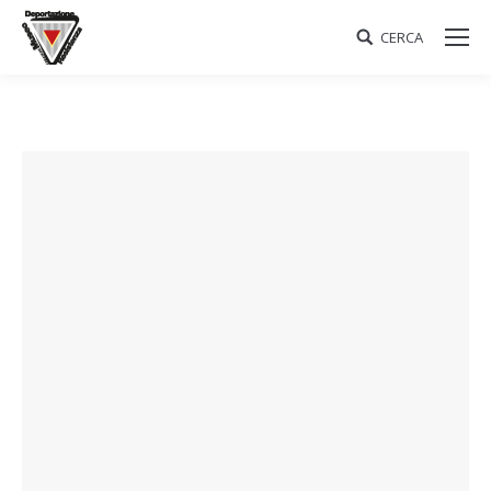
CERCA
Search: