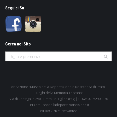
Seguici Su
Cerca nel Sito
Search:
Fondazione “Museo della Deportazione e Resistenza di Prato –
Luoghi della Memoria Toscana”
Via di Cantagallo 250 - Prato Lo. Figline (PO) | P. Iva: 02052900970
|PEC: museodelladeportazione@pec.it
WEBAGENCY:
Netwintec