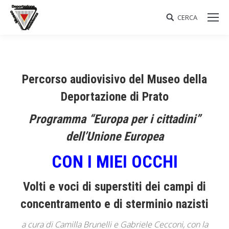
CERCA
Search:
Percorso audiovisivo del Museo della
Deportazione di Prato
Programma “Europa per i cittadini”
dell’Unione Europea
CON I MIEI OCCHI
Volti e voci di superstiti dei campi di
concentramento e di sterminio nazisti
a cura di Camilla Brunelli e Gabriele Cecconi, con la