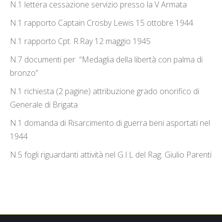
N.1 lettera cessazione servizio presso la V Armata
N.1 rapporto Captain Crosby Lewis 15 ottobre 1944
N.1 rapporto Cpt. R.Ray 12 maggio 1945
N.7 documenti per “Medaglia della libertà con palma di
bronzo”
N.1 richiesta (2 pagine) attribuzione grado onorifico di
Generale di Brigata
N.1 domanda di Risarcimento di guerra beni asportati nel
1944
N.5 fogli riguardanti attività nel G.I.L del Rag. Giulio Parenti