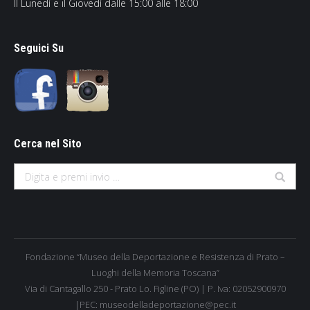
Il Lunedì e il Giovedì dalle 15:00 alle 18:00
Seguici Su
Cerca nel Sito
Search:
Fondazione “Museo della Deportazione e Resistenza di Prato –
Luoghi della Memoria Toscana”
Via di Cantagallo 250 - Prato Lo. Figline (PO) | P. Iva: 02052900970
|PEC: museodelladeportazione@pec.it