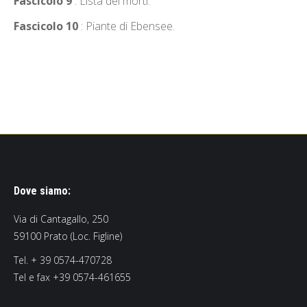
Fascicolo 9
: Lista dei morti.
Fascicolo 10
: Piante di Ebensee.
Dove siamo:
Via di Cantagallo, 250
59100 Prato (Loc. Figline)
Tel. + 39 0574-470728
Tel e fax +39 0574-461655