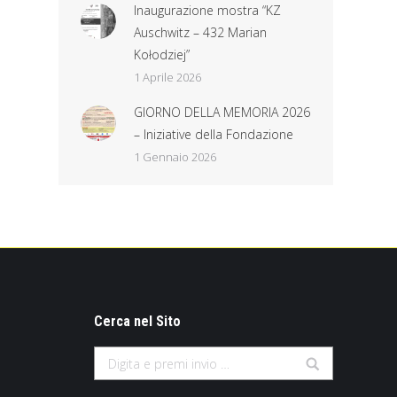
Inaugurazione mostra “KZ
Auschwitz – 432 Marian
Kołodziej”
1 Aprile 2026
GIORNO DELLA MEMORIA 2026
– Iniziative della Fondazione
1 Gennaio 2026
Cerca nel Sito
Search: