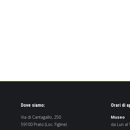
Dove siamo:
Orari di a
Via di Cantagallo, 250
Museo
59100 Prato (Loc. Figline)
da Lun al 