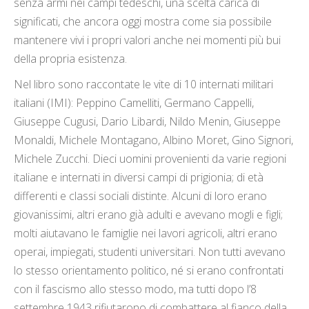
senza armi nei campi tedeschi, una scelta carica di
significati, che ancora oggi mostra come sia possibile
mantenere vivi i propri valori anche nei momenti più bui
della propria esistenza.
Nel libro sono raccontate le vite di 10 internati militari
italiani (IMI): Peppino Camelliti, Germano Cappelli,
Giuseppe Cugusi, Dario Libardi, Nildo Menin, Giuseppe
Monaldi, Michele Montagano, Albino Moret, Gino Signori,
Michele Zucchi. Dieci uomini provenienti da varie regioni
italiane e internati in diversi campi di prigionia; di età
differenti e classi sociali distinte. Alcuni di loro erano
giovanissimi, altri erano già adulti e avevano mogli e figli;
molti aiutavano le famiglie nei lavori agricoli, altri erano
operai, impiegati, studenti universitari. Non tutti avevano
lo stesso orientamento politico, né si erano confrontati
con il fascismo allo stesso modo, ma tutti dopo l’8
settembre 1943 rifiutarono di combattere al fianco della