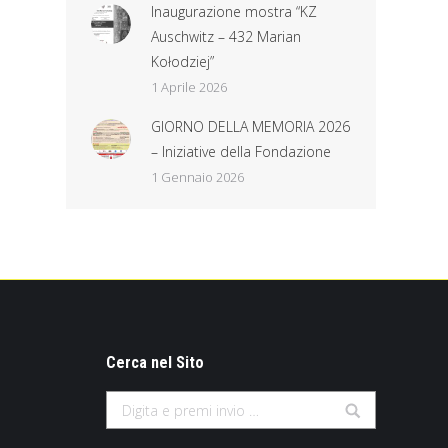
Inaugurazione mostra “KZ
Auschwitz – 432 Marian
Kołodziej”
1 Aprile 2026
GIORNO DELLA MEMORIA 2026
– Iniziative della Fondazione
1 Gennaio 2026
Cerca nel Sito
Search: