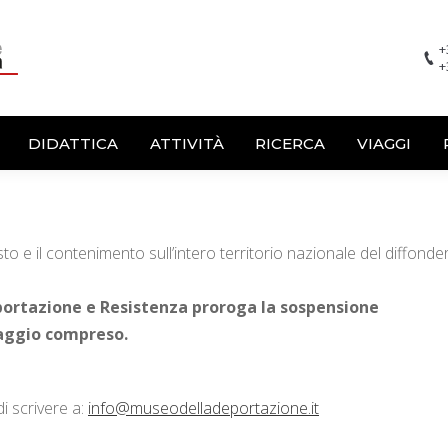
+
+
DIDATTICA
ATTIVITÀ
RICERCA
VIAGGI
sto e il contenimento sull’intero territorio nazionale del diffonder
portazione e Resistenza proroga la sospensione
maggio compreso.
i scrivere a:
info@museodelladeportazione.it