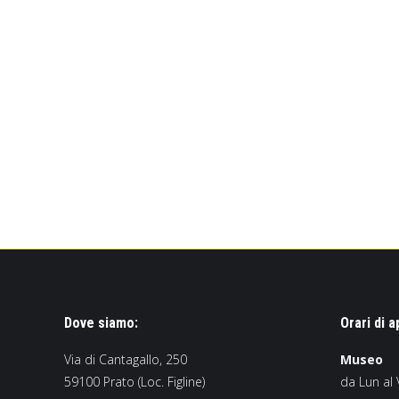
Dove siamo:
Orari di a
Via di Cantagallo, 250
Museo
59100 Prato (Loc. Figline)
da Lun al 