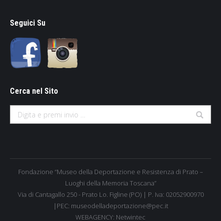
Seguici Su
Cerca nel Sito
Search:
Fondazione “Museo della Deportazione e Resistenza di Prato –
Luoghi della Memoria Toscana”
Via di Cantagallo 250 - Prato Lo. Figline (PO) | P. Iva: 02052900970
|PEC: museodelladeportazione@pec.it
WEBAGENCY:
Netwintec