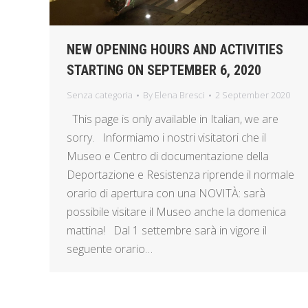
NEW OPENING HOURS AND ACTIVITIES
STARTING ON SEPTEMBER 6, 2020
Senza categoria
By
Elena Bresci
2 September 2020
This page is only available in Italian, we are
sorry. Informiamo i nostri visitatori che il
Museo e Centro di documentazione della
Deportazione e Resistenza riprende il normale
orario di apertura con una NOVITÀ: sarà
possibile visitare il Museo anche la domenica
mattina! Dal 1 settembre sarà in vigore il
seguente orario…