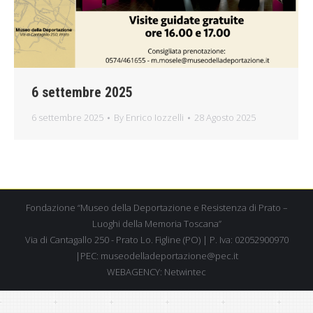
6 settembre 2025
6 settembre 2025
By
Enrico Iozzelli
28 Agosto 2025
Fondazione “Museo della Deportazione e Resistenza di Prato –
Luoghi della Memoria Toscana”
Via di Cantagallo 250 - Prato Lo. Figline (PO) | P. Iva: 02052900970
|PEC: museodelladeportazione@pec.it
WEBAGENCY:
Netwintec