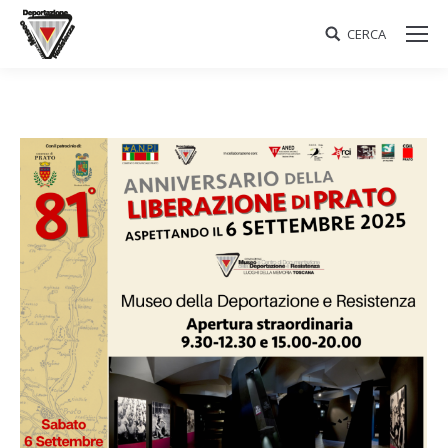
CERCA
Search: