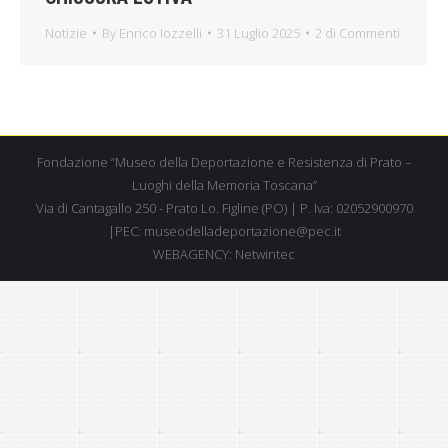
Notizie
By
Enrico Iozzelli
31 Luglio 2025
2 di Commenti
Fondazione “Museo della Deportazione e Resistenza di Prato –
Luoghi della Memoria Toscana”
Via di Cantagallo 250 - Prato Lo. Figline (PO) | P. Iva: 02052900970
|PEC: museodelladeportazione@pec.it
WEBAGENCY:
Netwintec