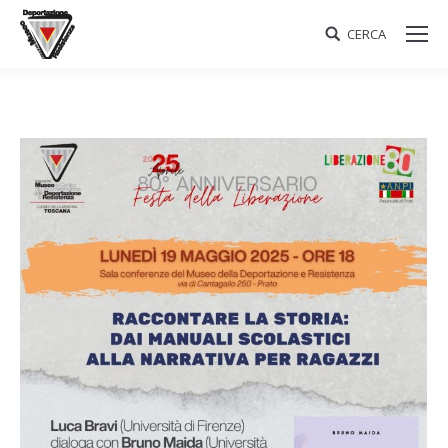
CERCA
Search: