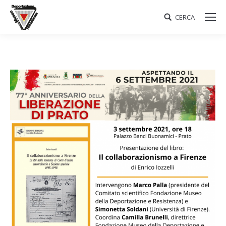
CERCA
Search: