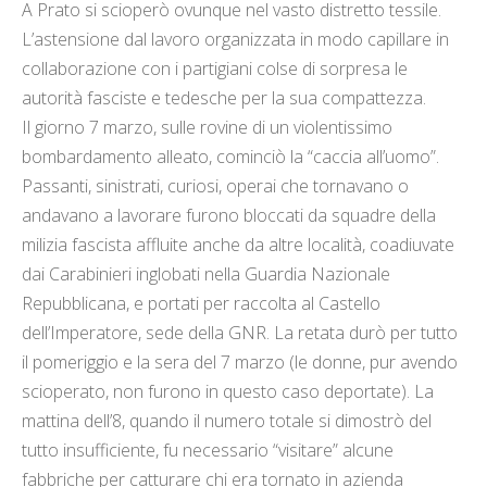
A Prato si scioperò ovunque nel vasto distretto tessile.
L’astensione dal lavoro organizzata in modo capillare in
collaborazione con i partigiani colse di sorpresa le
autorità fasciste e tedesche per la sua compattezza.
Il giorno 7 marzo, sulle rovine di un violentissimo
bombardamento alleato, cominciò la “caccia all’uomo”.
Passanti, sinistrati, curiosi, operai che tornavano o
andavano a lavorare furono bloccati da squadre della
milizia fascista affluite anche da altre località, coadiuvate
dai Carabinieri inglobati nella Guardia Nazionale
Repubblicana, e portati per raccolta al Castello
dell’Imperatore, sede della GNR. La retata durò per tutto
il pomeriggio e la sera del 7 marzo (le donne, pur avendo
scioperato, non furono in questo caso deportate). La
mattina dell’8, quando il numero totale si dimostrò del
tutto insufficiente, fu necessario “visitare” alcune
fabbriche per catturare chi era tornato in azienda