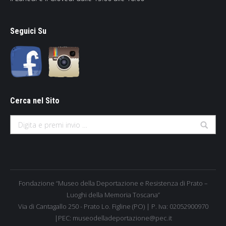
Seguici Su
Cerca nel Sito
Search:
Fondazione “Museo della Deportazione e Resistenza di Prato –
Luoghi della Memoria Toscana”
Via di Cantagallo 250 - Prato Lo. Figline (PO) | P. Iva: 02052900970
|PEC: museodelladeportazione@pec.it