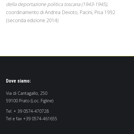
della deportazione politica toscana (1943-1945)
,
coordinamento di Andrea Devoto, Pacini, Pisa 1992
(seconda edizione 2014)
Dove siamo:
Via di Cantagallo, 250
59100 Prato (Loc. Figline)
Tel. + 39 0574-470728
Tel e fax +39 0574-461655