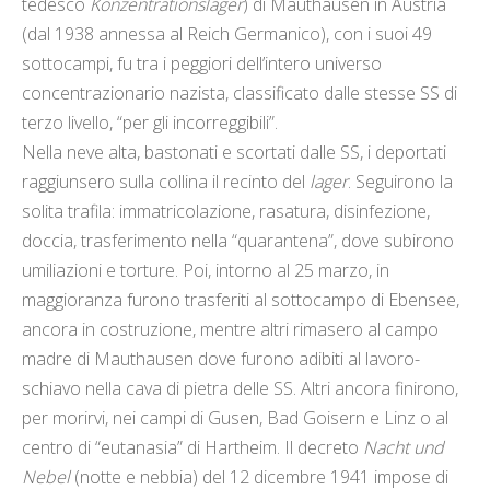
tedesco
Konzentrationslager
) di Mauthausen in Austria
(dal 1938 annessa al Reich Germanico), con i suoi 49
sottocampi, fu tra i peggiori dell’intero universo
concentrazionario nazista, classificato dalle stesse SS di
terzo livello, “per gli incorreggibili”.
Nella neve alta, bastonati e scortati dalle SS, i deportati
raggiunsero sulla collina il recinto del
lager
. Seguirono la
solita trafila: immatricolazione, rasatura, disinfezione,
doccia, trasferimento nella “quarantena”, dove subirono
umiliazioni e torture. Poi, intorno al 25 marzo, in
maggioranza furono trasferiti al sottocampo di Ebensee,
ancora in costruzione, mentre altri rimasero al campo
madre di Mauthausen dove furono adibiti al lavoro-
schiavo nella cava di pietra delle SS. Altri ancora finirono,
per morirvi, nei campi di Gusen, Bad Goisern e Linz o al
centro di “eutanasia” di Hartheim. Il decreto
Nacht und
Nebel
(notte e nebbia) del 12 dicembre 1941 impose di